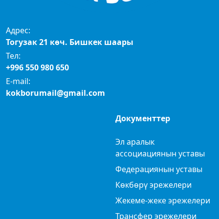
Адрес:
Тогузак 21 көч. Бишкек шаары
Тел:
+996 550 980 650
E-mail:
kokborumail@gmail.com
Документтер
Эл аралык
ассоциациянын уставы
Федерациянын уставы
Көкбөрү эрежелери
Жекеме-жеке эрежелери
Трансфер эрежелери