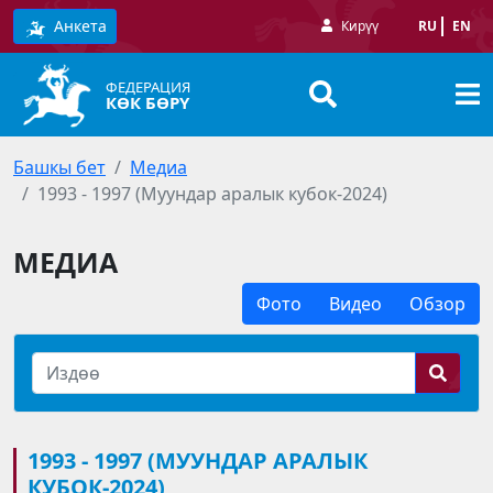
Анкета
Кирүү
RU
EN
ФЕДЕРАЦИЯ
КӨК БӨРҮ
Башкы бет
Медиа
1993 - 1997 (Муундар аралык кубок-2024)
МЕДИА
Фото
Видео
Обзор
1993 - 1997 (МУУНДАР АРАЛЫК
КУБОК-2024)