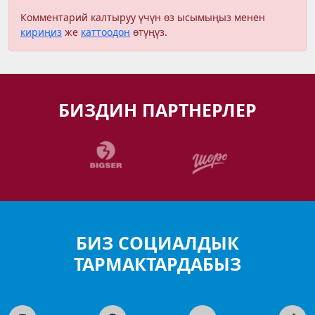
Комментарий калтыруу үчүн өз ысымыңыз менен
кириңиз
же
каттоодон
өтүңүз.
БИЗДИН ПАРТНЕРЛЕР
БИЗ СОЦИАЛДЫК
ТАРМАКТАРДАБЫЗ