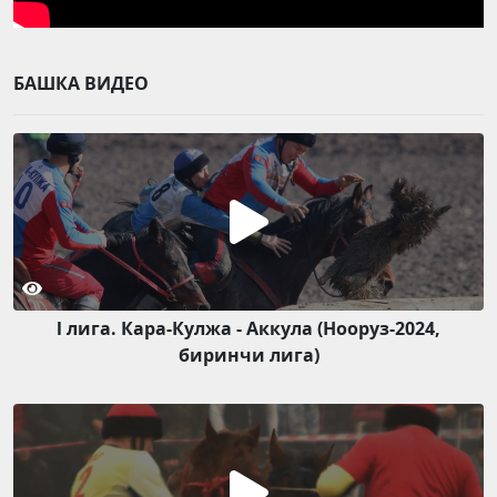
БАШКА ВИДЕО
l лига. Кара-Кулжа - Аккула (Нооруз-2024,
биринчи лига)