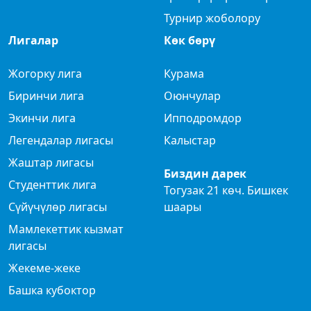
Турнир жоболору
Лигалар
Көк бөрү
Жогорку лига
Курама
Биринчи лига
Оюнчулар
Экинчи лига
Ипподромдор
Легендалар лигасы
Калыстар
Жаштар лигасы
Биздин дарек
Студенттик лига
Тогузак 21 көч. Бишкек
Сүйүчүлөр лигасы
шаары
Мамлекеттик кызмат
лигасы
Жекеме-жеке
Башка кубоктор