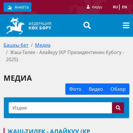
Анкета
Кирүү
RU
EN
ФЕДЕРАЦИЯ
КӨК БӨРҮ
Башкы бет
Медиа
Жаш-Тилек - Алайкуу (КР Президентинин Кубогу -
2025)
МЕДИА
Фото
Видео
Обзор
ЖАШ-ТИЛЕК - АЛАЙКУУ (КР