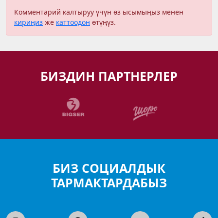
Комментарий калтыруу үчүн өз ысымыңыз менен
кириңиз
же
каттоодон
өтүңүз.
БИЗДИН ПАРТНЕРЛЕР
БИЗ СОЦИАЛДЫК
ТАРМАКТАРДАБЫЗ