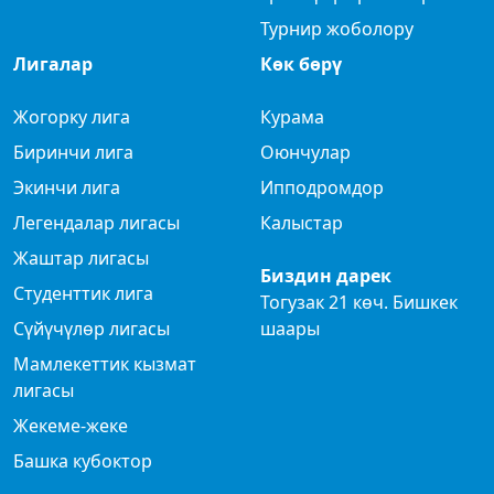
Турнир жоболору
Лигалар
Көк бөрү
Жогорку лига
Курама
Биринчи лига
Оюнчулар
Экинчи лига
Ипподромдор
Легендалар лигасы
Калыстар
Жаштар лигасы
Биздин дарек
Студенттик лига
Тогузак 21 көч. Бишкек
Сүйүчүлөр лигасы
шаары
Мамлекеттик кызмат
лигасы
Жекеме-жеке
Башка кубоктор