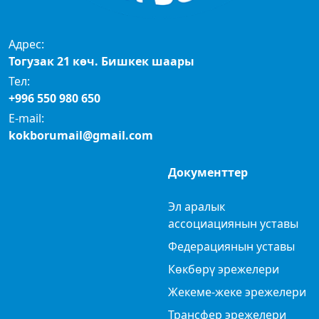
Адрес:
Тогузак 21 көч. Бишкек шаары
Тел:
+996 550 980 650
E-mail:
kokborumail@gmail.com
Документтер
Эл аралык
ассоциациянын уставы
Федерациянын уставы
Көкбөрү эрежелери
Жекеме-жеке эрежелери
Трансфер эрежелери