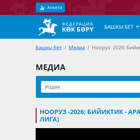
Анкета
ФЕДЕРАЦИЯ
БАШКЫ БЕТ
КӨК БӨРҮ
Башкы бет
Медиа
Нооруз -2026: Бий
МЕДИА
НООРУЗ -2026: БИЙИКТИК -
ЛИГА)