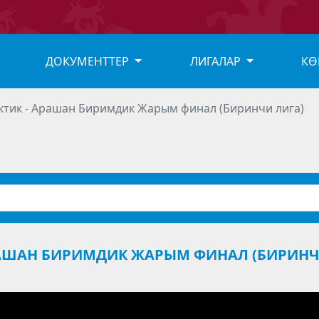
ДОКУМЕНТТЕР
ЛИГАЛАР
КӨ
иктик - Арашан Биримдик Жарым финал (Биринчи лига)
 АРАШАН БИРИМДИК ЖАРЫМ ФИНАЛ (БИРИН