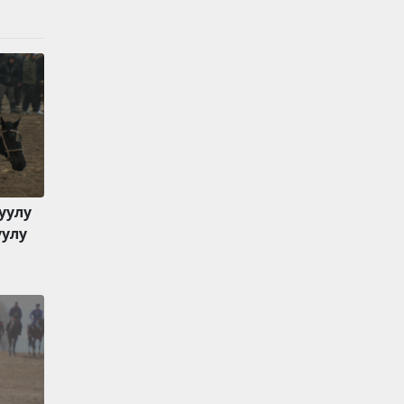
уулу
уулу