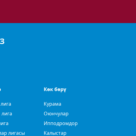
З
р
Көк бөрү
 лига
Курама
 лига
Оюнчулар
лига
Ипподромдор
лар лигасы
Калыстар