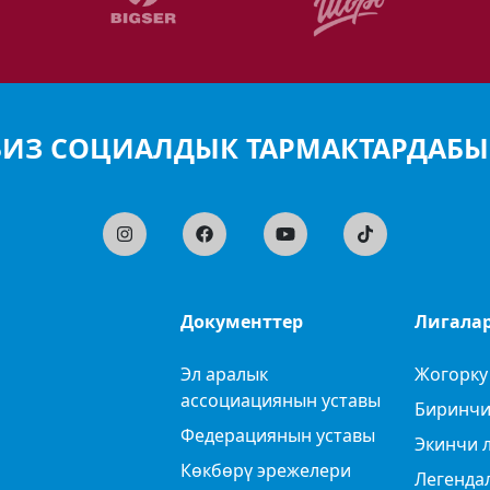
БИЗ СОЦИАЛДЫК ТАРМАКТАРДАБЫ
Документтер
Лигала
Эл аралык
Жогорку
ассоциациянын уставы
Биринчи
Федерациянын уставы
Экинчи 
Көкбөрү эрежелери
Легенда