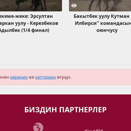
екеме-жеке: Эрсултан
Бакытбек уулу Кутман 
ркан уулу - Керезбеков
Илбирси" командасы
Адылбек (1/4 финал)
оюнчусу
менен
кириңиз
же
каттоодон
өтүңүз.
БИЗДИН ПАРТНЕРЛЕР