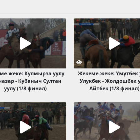
ме-жеке: Кулмырза уулу
Жекеме-жеке: Үмүтбек 
назар - Кубаныч Султан
Улукбек - Жолдошбек 
уулу (1/8 финал)
Айтбек (1/8 финал)