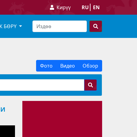
Кирүү
RU
EN
К БӨРҮ
Фото
Видео
Обзор
ЧИ