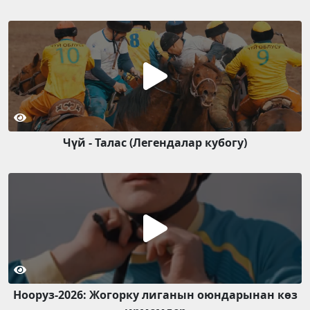
Чүй - Талас (Легендалар кубогу)
Нооруз-2026: Жогорку лиганын оюндарынан көз