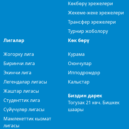
Көкбөрү эрежелери
Жекеме-жеке эрежелери
Трансфер эрежелери
Турнир жоболору
Лигалар
Көк бөрү
Жогорку лига
Курама
Биринчи лига
Оюнчулар
Экинчи лига
Ипподромдор
Легендалар лигасы
Калыстар
Жаштар лигасы
Биздин дарек
Студенттик лига
Тогузак 21 көч. Бишкек
Сүйүчүлөр лигасы
шаары
Мамлекеттик кызмат
лигасы