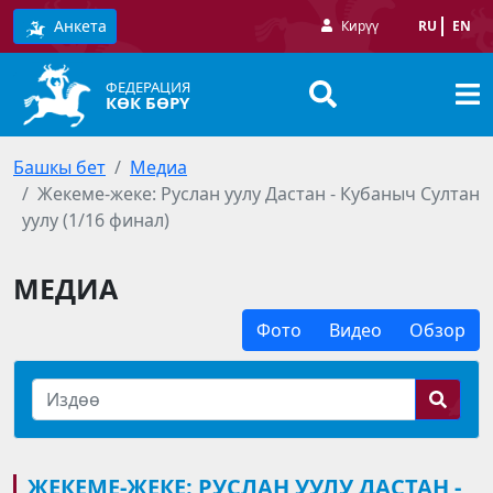
Анкета
Кирүү
RU
EN
ФЕДЕРАЦИЯ
КӨК БӨРҮ
Башкы бет
Медиа
Жекеме-жеке: Руслан уулу Дастан - Кубаныч Султан
уулу (1/16 финал)
МЕДИА
Фото
Видео
Обзор
ЖЕКЕМЕ-ЖЕКЕ: РУСЛАН УУЛУ ДАСТАН -