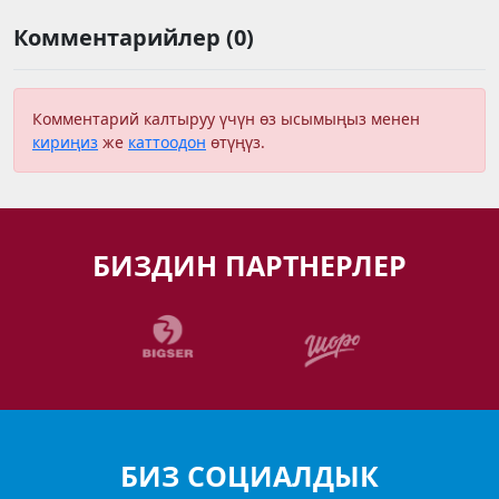
Комментарийлер (0)
Комментарий калтыруу үчүн өз ысымыңыз менен
кириңиз
же
каттоодон
өтүңүз.
БИЗДИН ПАРТНЕРЛЕР
БИЗ СОЦИАЛДЫК