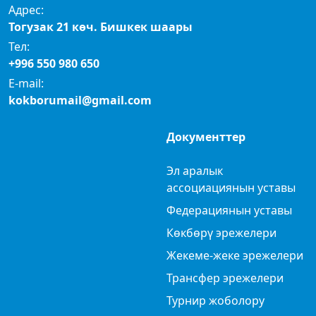
Адрес:
Тогузак 21 көч. Бишкек шаары
Тел:
+996 550 980 650
E-mail:
kokborumail@gmail.com
Документтер
Эл аралык
ассоциациянын уставы
Федерациянын уставы
Көкбөрү эрежелери
Жекеме-жеке эрежелери
Трансфер эрежелери
Турнир жоболору