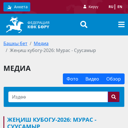
Анкета
Кирүү
RU
EN
ФЕДЕРАЦИЯ
КӨК БӨРҮ
Башкы бет
Медиа
Жеңиш кубогу-2026: Мурас - Суусамыр
МЕДИА
Фото
Видео
Обзор
ЖЕҢИШ КУБОГУ-2026: МУРАС -
СУУСАМЫР