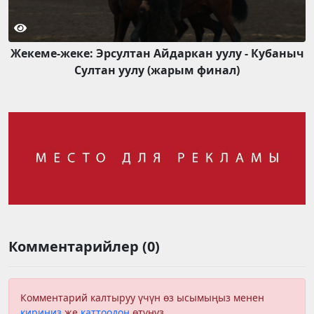
Жекеме-жеке: Эрсултан Айдаркан уулу - Кубаныч
Султан уулу (жарым финал)
Комментарийлер (0)
Комментарий калтыруу үчүн өз ысымыңыз менен
кириңиз
же
каттоодон
өтүңүз.