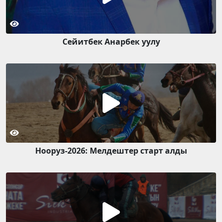
Сейитбек Анарбек уулу
Нооруз-2026: Мелдештер старт алды