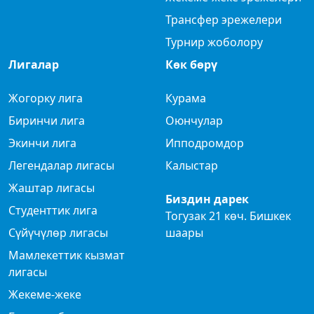
Трансфер эрежелери
Турнир жоболору
Лигалар
Көк бөрү
Жогорку лига
Курама
Биринчи лига
Оюнчулар
Экинчи лига
Ипподромдор
Легендалар лигасы
Калыстар
Жаштар лигасы
Биздин дарек
Студенттик лига
Тогузак 21 көч. Бишкек
Сүйүчүлөр лигасы
шаары
Мамлекеттик кызмат
лигасы
Жекеме-жеке