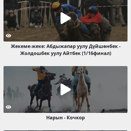
Жекеме-жеке: Абдыжапар уулу Дүйшөнбек -
Жолдошбек уулу Айтбек (1/16финал)
Нарын - Кочкор