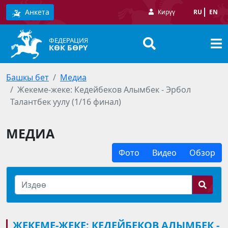
Анкета
Кирүү
RU
EN
ФЕДЕРАЦИЯ
КӨК БӨРҮ
Башкы бет
Медиа
Жекеме-жеке: Кедейбеков Алымбек - Эрбол
Талантбек уулу (1/16 финал)
МЕДИА
Фото
Видео
Обзор
ЖЕКЕМЕ-ЖЕКЕ: КЕДЕЙБЕКОВ АЛЫМБЕК -