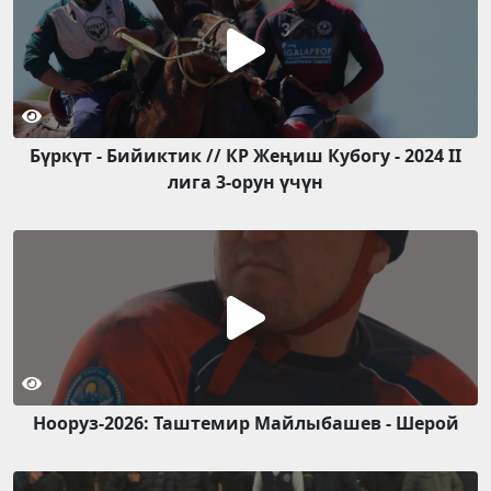
Бүркүт - Бийиктик // КР Жеңиш Кубогу - 2024 II
лига 3-орун үчүн
Нооруз-2026: Таштемир Майлыбашев - Шерой