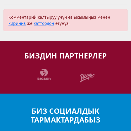
Комментарий калтыруу үчүн өз ысымыңыз менен
кириңиз
же
каттоодон
өтүңүз.
БИЗДИН ПАРТНЕРЛЕР
БИЗ СОЦИАЛДЫК
ТАРМАКТАРДАБЫЗ