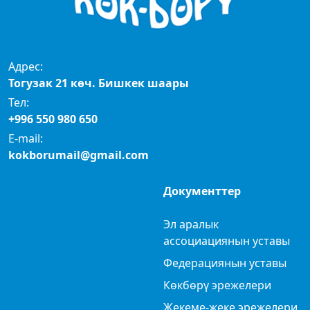
Адрес:
Тогузак 21 көч. Бишкек шаары
Тел:
+996 550 980 650
E-mail:
kokborumail@gmail.com
Документтер
Эл аралык
ассоциациянын уставы
Федерациянын уставы
Көкбөрү эрежелери
Жекеме-жеке эрежелери