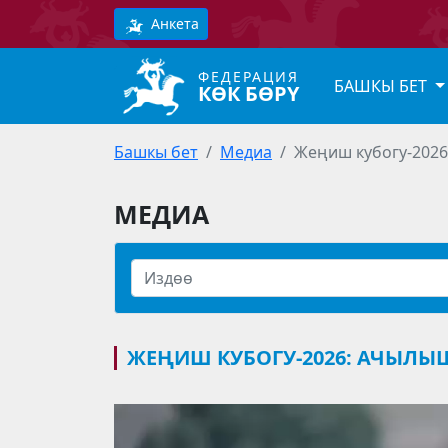
Анкета
ФЕДЕРАЦИЯ
БАШКЫ БЕТ
КӨК БӨРҮ
Башкы бет
Медиа
Жеңиш кубогу-202
МЕДИА
ЖЕҢИШ КУБОГУ-2026: АЧЫЛЫ