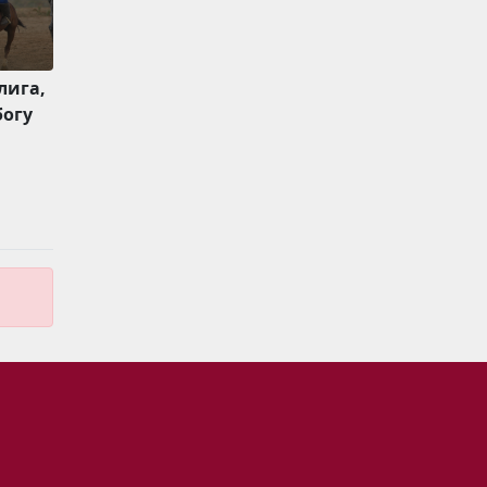
лига,
богу