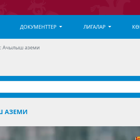
ДОКУМЕНТТЕР
ЛИГАЛАР
КӨ
6: Ачылыш аземи
Ш АЗЕМИ