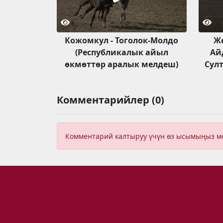
Кожомкул - Тоголок-Молдо
Ж
(Республикалык айыл
Ай
өкмөттөр аралык мелдеш)
Сул
Комментарийлер (0)
Комментарий калтыруу үчүн өз ысымыңыз 