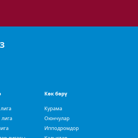
З
р
Көк бөрү
 лига
Курама
 лига
Оюнчулар
лига
Ипподромдор
лар лигасы
Калыстар