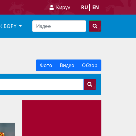
Кирүү
RU
EN
К БӨРҮ
Фото
Видео
Обзор