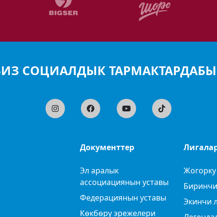
БИЗ СОЦИАЛДЫК ТАРМАКТАРДАБЫ
Документтер
Лигала
Эл аралык
Жогорку
ассоциациянын уставы
Биринчи
Федерациянын уставы
Экинчи 
Көкбөрү эрежелери
Легенда