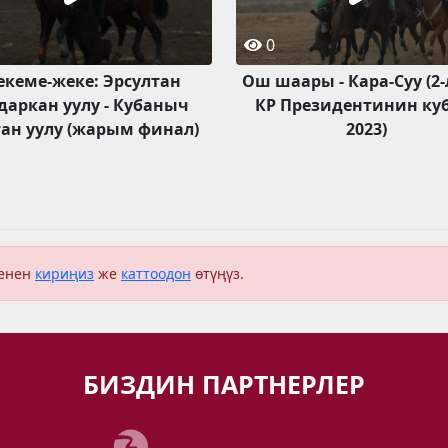
0
екеме-жеке: Эрсултан
Ош шаары - Кара-Суу (2-
даркан уулу - Кубаныч
КР Президентинин ку
тан уулу (жарым финал)
2023)
менен
кириңиз
же
каттоодон
өтүңүз.
БИЗДИН ПАРТНЕРЛЕР