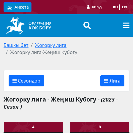
Анкета
Кирүү
RU
EN
ФЕДЕРАЦИЯ
КӨК БӨРҮ
Башкы бет
Жогорку лига
Жогорку лига-Жеңиш Кубогу
Сезондор
Лига
Жогорку лига - Жеңиш Кубогу -
(2023 -
Сезон )
А
В