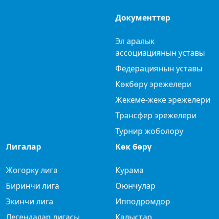
Документтер
Эл аралык
ассоциациянын уставы
Федерациянын уставы
Көкбөрү эрежелери
Жекеме-жеке эрежелери
Трансфер эрежелери
Турнир жоболору
Лигалар
Көк бөрү
Жогорку лига
Курама
Биринчи лига
Оюнчулар
Экинчи лига
Ипподромдор
Легендалар лигасы
Калыстар