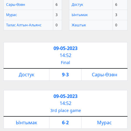
Сары-Өзөн
6
Достук
6
Мурас
3
Ынтымак
3
Талас Алтын-Альянс
0
Жаштык
0
09-05-2023
14:52
Final
Достук
9
-
3
Сары-Өзөн
09-05-2023
14:52
3rd place game
Ынтымак
6
-
2
Мурас