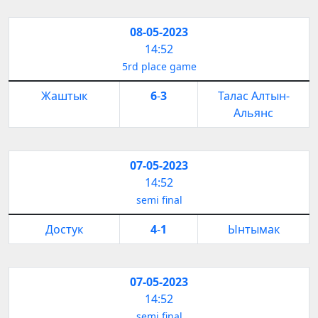
08-05-2023
14:52
5rd place game
Жаштык
6
-
3
Талас Алтын-
Альянс
07-05-2023
14:52
semi final
Достук
4
-
1
Ынтымак
07-05-2023
14:52
semi final