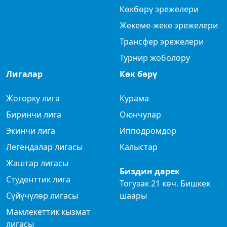
Көкбөрү эрежелери
Жекеме-жеке эрежелери
Трансфер эрежелери
Турнир жоболору
Лигалар
Көк бөрү
Жогорку лига
Курама
Биринчи лига
Оюнчулар
Экинчи лига
Ипподромдор
Легендалар лигасы
Калыстар
Жаштар лигасы
Биздин дарек
Студенттик лига
Тогузак 21 көч. Бишкек
Сүйүчүлөр лигасы
шаары
Мамлекеттик кызмат
лигасы