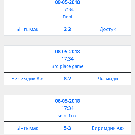
09-05-2018
17:34
Final
Ынтымак
2
-
3
Достук
08-05-2018
17:34
3rd place game
Биримдик Аю
8
-
2
Четинди
06-05-2018
17:34
semi final
Ынтымак
5
-
3
Биримдик Аю