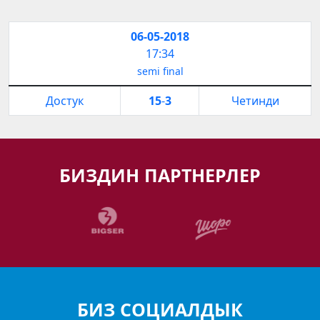
06-05-2018
17:34
semi final
Достук
15
-
3
Четинди
БИЗДИН ПАРТНЕРЛЕР
БИЗ СОЦИАЛДЫК