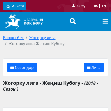
Анкета
Кирүү
RU
EN
ФЕДЕРАЦИЯ
КӨК БӨРҮ
Башкы бет
Жогорку лига
Жогорку лига-Жеңиш Кубогу
Сезондор
Лига
Жогорку лига - Жеңиш Кубогу -
(2018 -
Сезон )