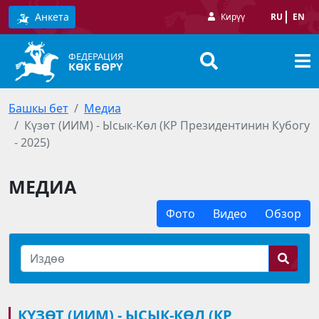
Анкета
Кирүү
RU
EN
ФЕДЕРАЦИЯ
КӨК БӨРҮ
Башкы бет
Медиа
Күзөт (ИИМ) - Ысык-Көл (КР Президентинин Кубогу
- 2025)
МЕДИА
Фото
Видео
Обзор
КҮЗӨТ (ИИМ) - ЫСЫК-КӨЛ (КР