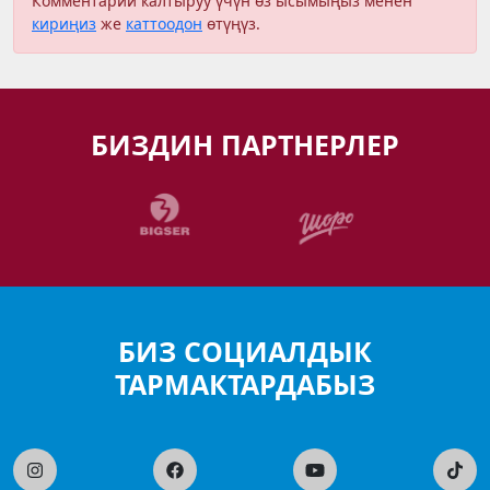
Комментарий калтыруу үчүн өз ысымыңыз менен
кириңиз
же
каттоодон
өтүңүз.
БИЗДИН ПАРТНЕРЛЕР
БИЗ СОЦИАЛДЫК
ТАРМАКТАРДАБЫЗ