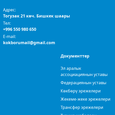
Адрес:
Тогузак 21 көч. Бишкек шаары
Тел:
+996 550 980 650
E-mail:
kokborumail@gmail.com
Документтер
Эл аралык
ассоциациянын уставы
Федерациянын уставы
Көкбөрү эрежелери
Жекеме-жеке эрежелери
Трансфер эрежелери