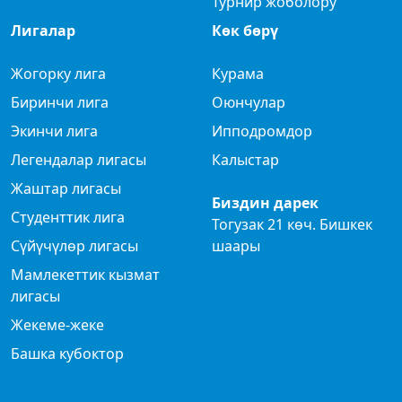
Турнир жоболору
Лигалар
Көк бөрү
Жогорку лига
Курама
Биринчи лига
Оюнчулар
Экинчи лига
Ипподромдор
Легендалар лигасы
Калыстар
Жаштар лигасы
Биздин дарек
Студенттик лига
Тогузак 21 көч. Бишкек
Сүйүчүлөр лигасы
шаары
Мамлекеттик кызмат
лигасы
Жекеме-жеке
Башка кубоктор