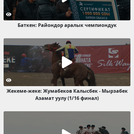
Баткен: Райондор аралык чемпиондук
Жекеме-жеке: Жумабеков Калысбек - Мырзабек
Азамат уулу (1/16 финал)