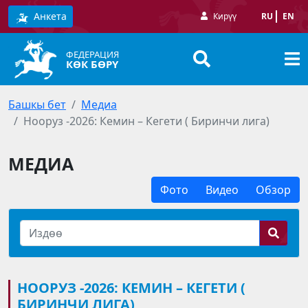
Анкета
Кирүү
RU
EN
ФЕДЕРАЦИЯ
КӨК БӨРҮ
Башкы бет
Медиа
Нооруз -2026: Кемин – Кегети ( Биринчи лига)
МЕДИА
Фото
Видео
Обзор
НООРУЗ -2026: КЕМИН – КЕГЕТИ (
БИРИНЧИ ЛИГА)