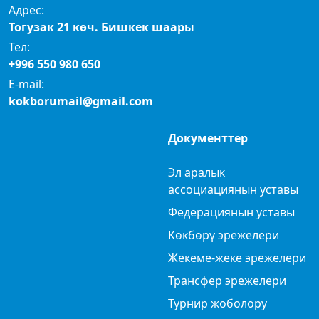
Адрес:
Тогузак 21 көч. Бишкек шаары
Тел:
+996 550 980 650
E-mail:
kokborumail@gmail.com
Документтер
Эл аралык
ассоциациянын уставы
Федерациянын уставы
Көкбөрү эрежелери
Жекеме-жеке эрежелери
Трансфер эрежелери
Турнир жоболору