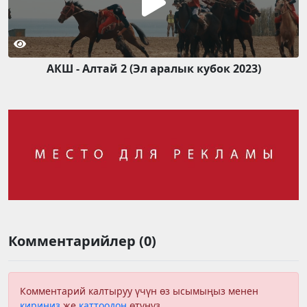
АКШ - Алтай 2 (Эл аралык кубок 2023)
Комментарийлер (0)
Комментарий калтыруу үчүн өз ысымыңыз менен
кириңиз
же
каттоодон
өтүңүз.