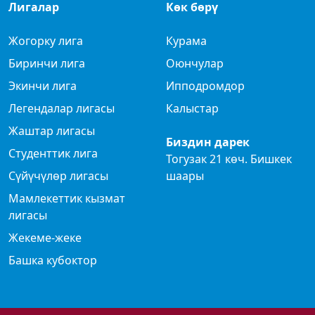
Лигалар
Көк бөрү
Жогорку лига
Курама
Биринчи лига
Оюнчулар
Экинчи лига
Ипподромдор
Легендалар лигасы
Калыстар
Жаштар лигасы
Биздин дарек
Студенттик лига
Тогузак 21 көч. Бишкек
Сүйүчүлөр лигасы
шаары
Мамлекеттик кызмат
лигасы
Жекеме-жеке
Башка кубоктор