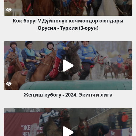
Көк бөрү: V Дүйнөлүк көчмөндөр оюндары
Орусия - Түркия (3-орун)
Жеңиш кубогу - 2024. Экинчи лига