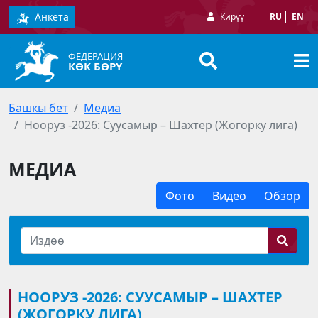
Анкета
Кирүү
RU
EN
ФЕДЕРАЦИЯ
КӨК БӨРҮ
Башкы бет
Медиа
Нооруз -2026: Суусамыр – Шахтер (Жогорку лига)
МЕДИА
Фото
Видео
Обзор
НООРУЗ -2026: СУУСАМЫР – ШАХТЕР
(ЖОГОРКУ ЛИГА)