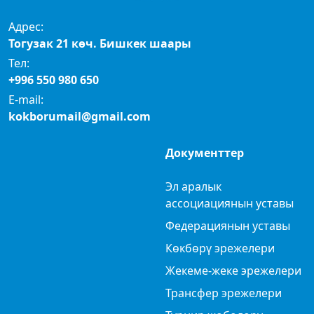
Адрес:
Тогузак 21 көч. Бишкек шаары
Тел:
+996 550 980 650
E-mail:
kokborumail@gmail.com
Документтер
Эл аралык
ассоциациянын уставы
Федерациянын уставы
Көкбөрү эрежелери
Жекеме-жеке эрежелери
Трансфер эрежелери