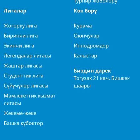
Турнир жоболору
Лигалар
Көк бөрү
Жогорку лига
Курама
Биринчи лига
Оюнчулар
Экинчи лига
Ипподромдор
Легендалар лигасы
Калыстар
Жаштар лигасы
Биздин дарек
Студенттик лига
Тогузак 21 көч. Бишкек
Сүйүчүлөр лигасы
шаары
Мамлекеттик кызмат
лигасы
Жекеме-жеке
Башка кубоктор