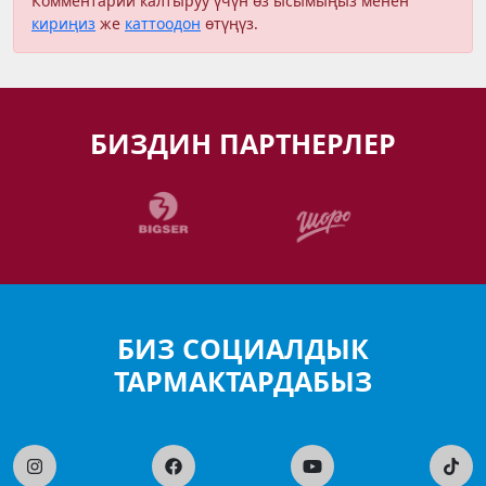
Комментарий калтыруу үчүн өз ысымыңыз менен
кириңиз
же
каттоодон
өтүңүз.
БИЗДИН ПАРТНЕРЛЕР
БИЗ СОЦИАЛДЫК
ТАРМАКТАРДАБЫЗ