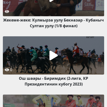
Жекеме-жеке: Кулмырза уулу Бекназар - Кубаныч
Султан уулу (1/8 финал)
0
Ош шаары - Биримдик (2-лига, КР
Президентинин кубогу 2023)