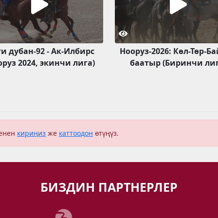
и дубан-92 - Ак-Илбирс
Нооруз-2026: Көл-Төр-Б
оруз 2024, экинчи лига)
баатыр (Биринчи лиг
менен
кириңиз
же
каттоодон
өтүңүз.
БИЗДИН ПАРТНЕРЛЕР