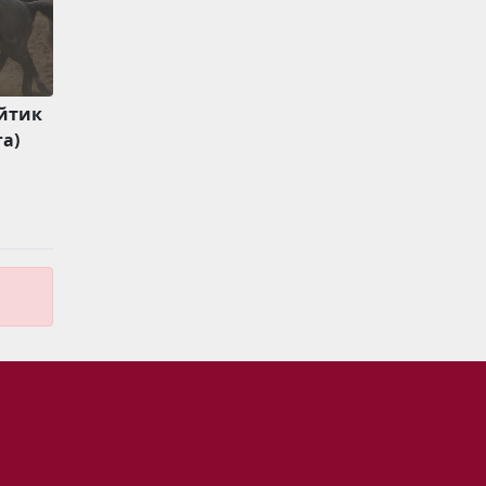
айтик
а)