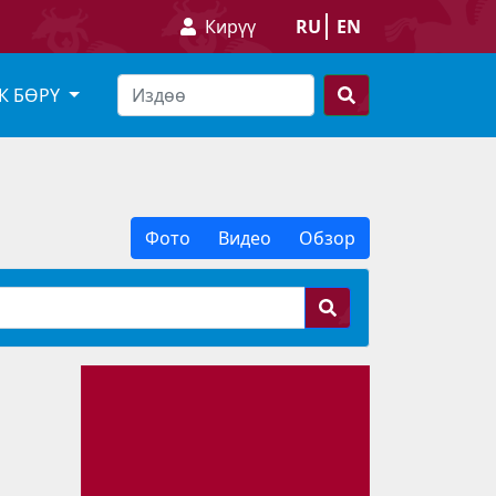
Кирүү
RU
EN
К БӨРҮ
Фото
Видео
Обзор