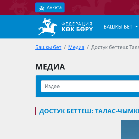
Анкета
ФЕДЕРАЦИЯ
БАШКЫ БЕТ
КӨК БӨРҮ
Башкы бет
Медиа
Достук беттеш: Та
МЕДИА
ДОСТУК БЕТТЕШ: ТАЛАС-ЧЫМК