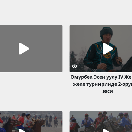
Өмүрбек Эсен уулу IV Ж
жеке турниринде 2-ору
ээси