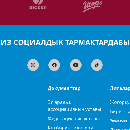
БИЗ СОЦИАЛДЫК ТАРМАКТАРДАБЫ
Документтер
Лигала
Эл аралык
Жогорку
ассоциациянын уставы
Биринчи
Федерациянын уставы
Экинчи 
Көкбөрү эрежелери
Легенда