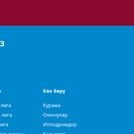
З
р
Көк бөрү
 лига
Курама
 лига
Оюнчулар
лига
Ипподромдор
лар лигасы
Калыстар