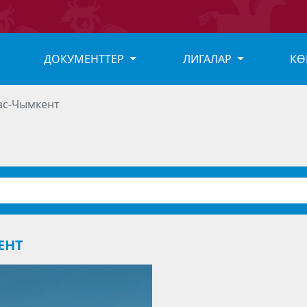
ДОКУМЕНТТЕР
ЛИГАЛАР
КӨ
лас-Чымкент
ЕНТ