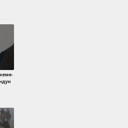
екеме-
ндун