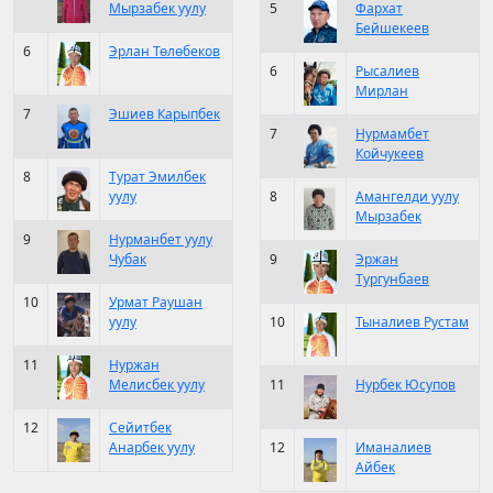
Мырзабек уулу
5
Фархат
Бейшекеев
6
Эрлан Төлөбеков
6
Рысалиев
Мирлан
7
Эшиев Карыпбек
7
Нурмамбет
Койчукеев
8
Турат Эмилбек
уулу
8
Амангелди уулу
Мырзабек
9
Нурманбет уулу
Чубак
9
Эржан
Тургунбаев
10
Урмат Раушан
уулу
10
Тыналиев Рустам
11
Нуржан
Мелисбек уулу
11
Нурбек Юсупов
12
Сейитбек
Анарбек уулу
12
Иманалиев
Айбек