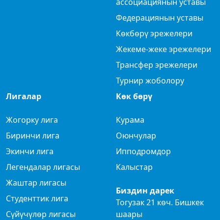
ассоциациянын уставы
Федерациянын уставы
Көкбөрү эрежелери
Жекеме-жеке эрежелери
Трансфер эрежелери
Турнир жоболору
Лигалар
Көк бөрү
Жогорку лига
Курама
Биринчи лига
Оюнчулар
Экинчи лига
Ипподромдор
Легендалар лигасы
Калыстар
Жаштар лигасы
Биздин дарек
Студенттик лига
Тогузак 21 көч. Бишкек
Сүйүчүлөр лигасы
шаары