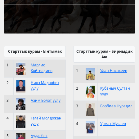
Старттык курам - Ынтымак
Старттык курам - Биримдик
Аю
1
Марлис
Койгелдиев
1
Улан Насакеев
2
Нияз Мадалбек
уулу
2
Кубаныч Султан
уулу
3
Азим Болот уулу
3
Борбиев Нурадил
4
Тагай Молдожан
уулу
4
Урмат Мусаев
5
Аудасбек