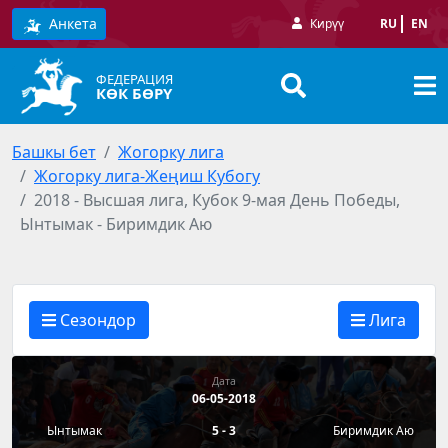
Анкета
Кирүү
RU
EN
ФЕДЕРАЦИЯ
КӨК БӨРҮ
Башкы бет
Жогорку лига
Жогорку лига-Жеңиш Кубогу
2018 - Высшая лига, Кубок 9-мая День Победы,
Ынтымак - Биримдик Аю
Сезондор
Лига
Дата
06-05-2018
Ынтымак
5 - 3
Биримдик Аю