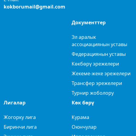
kokborumail@gmail.com
Документтер
Эл аралык
ассоциациянын уставы
Федерациянын уставы
Көкбөрү эрежелери
Жекеме-жеке эрежелери
Трансфер эрежелери
Турнир жоболору
Лигалар
Көк бөрү
Жогорку лига
Курама
Биринчи лига
Оюнчулар