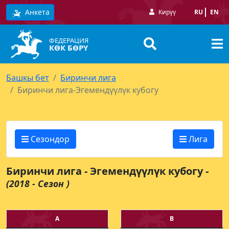
Анкета
Кирүү
RU
EN
ФЕДЕРАЦИЯ
КӨК БӨРҮ
Башкы бет
Биринчи лига
Биринчи лига-Эгемендүүлүк кубогу
Сезондор
Лига
Биринчи лига - Эгемендүүлүк кубогу -
(2018 - Сезон )
А
В