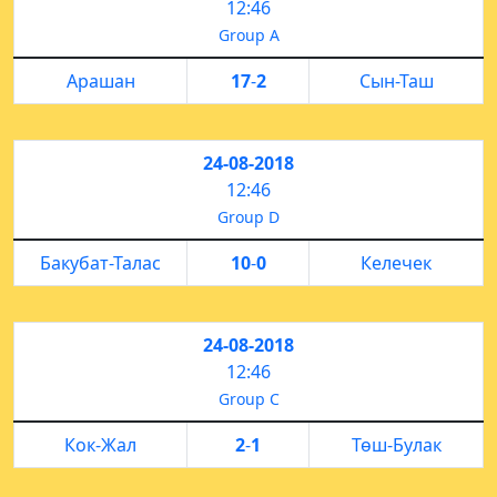
12:46
Group A
Арашан
17
-
2
Сын-Таш
24-08-2018
12:46
Group D
Бакубат-Талас
10
-
0
Келечек
24-08-2018
12:46
Group C
Кок-Жал
2
-
1
Төш-Булак