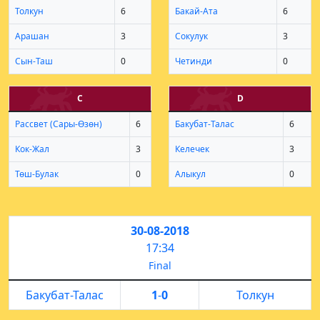
Толкун
6
Бакай-Ата
6
Арашан
3
Сокулук
3
Сын-Таш
0
Четинди
0
С
D
Рассвет (Сары-Өзөн)
6
Бакубат-Талас
6
Кок-Жал
3
Келечек
3
Төш-Булак
0
Алыкул
0
30-08-2018
17:34
Final
Бакубат-Талас
1
-
0
Толкун