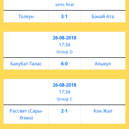
semi final
Толкун
3
-
1
Бакай-Ата
26-08-2018
17:34
Group D
Бакубат-Талас
6
-
0
Алыкул
26-08-2018
17:34
Group C
Рассвет (Сары-
2
-
1
Кок-Жал
Өзөн)