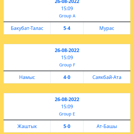
26-08-2022
15:09
Group A
Бакубат-Талас
5
-
4
Мурас
26-08-2022
15:09
Group F
Намыс
4
-
0
Саякбай-Ата
26-08-2022
15:09
Group E
Жаштык
5
-
0
Ат-Башы