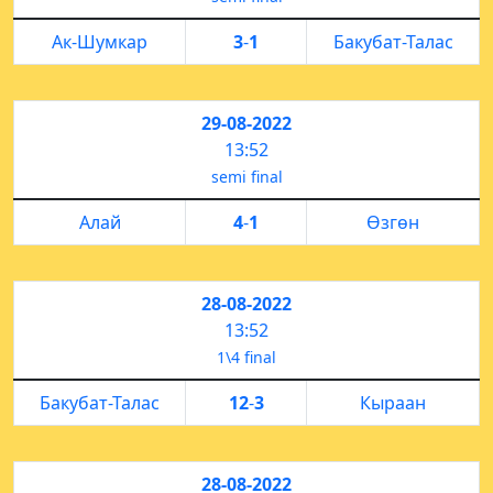
Ак-Шумкар
3
-
1
Бакубат-Талас
29-08-2022
13:52
semi final
Алай
4
-
1
Өзгөн
28-08-2022
13:52
1\4 final
Бакубат-Талас
12
-
3
Кыраан
28-08-2022