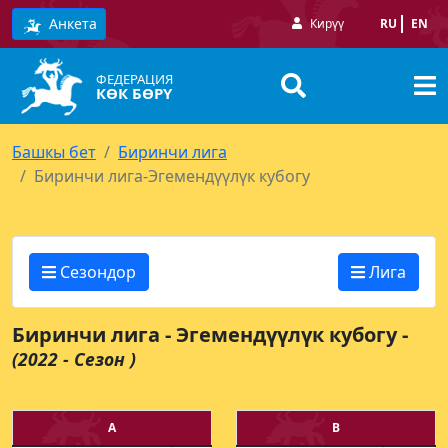
Анкета
Кирүү
RU
EN
ФЕДЕРАЦИЯ
КӨК БӨРҮ
Башкы бет
Биринчи лига
Биринчи лига-Эгемендүүлүк кубогу
Сезондор
Лига
Биринчи лига - Эгемендүүлүк кубогу -
(2022 - Сезон )
А
В