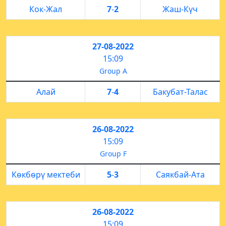
Кок-Жал
7
-
2
Жаш-Күч
27-08-2022
15:09
Group A
Алай
7
-
4
Бакубат-Талас
26-08-2022
15:09
Group F
Көкбөрү мектеби
5
-
3
Саякбай-Ата
26-08-2022
15:09