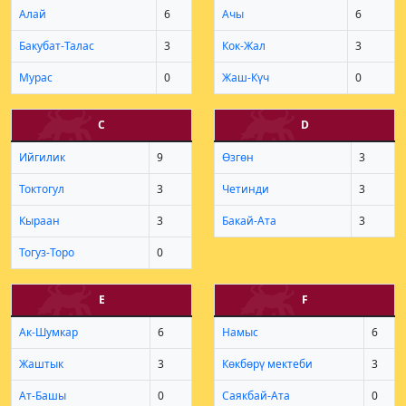
Алай
6
Ачы
6
Бакубат-Талас
3
Кок-Жал
3
Мурас
0
Жаш-Күч
0
С
D
Ийгилик
9
Өзгөн
3
Токтогул
3
Четинди
3
Кыраан
3
Бакай-Ата
3
Тогуз-Торо
0
E
F
Ак-Шумкар
6
Намыс
6
Жаштык
3
Көкбөрү мектеби
3
Ат-Башы
0
Саякбай-Ата
0