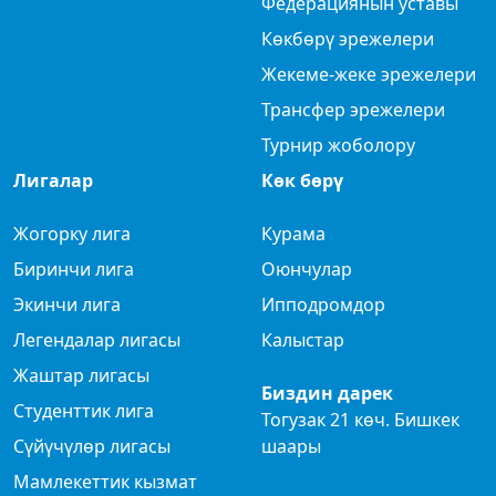
Федерациянын уставы
Көкбөрү эрежелери
Жекеме-жеке эрежелери
Трансфер эрежелери
Турнир жоболору
Лигалар
Көк бөрү
Жогорку лига
Курама
Биринчи лига
Оюнчулар
Экинчи лига
Ипподромдор
Легендалар лигасы
Калыстар
Жаштар лигасы
Биздин дарек
Студенттик лига
Тогузак 21 көч. Бишкек
Сүйүчүлөр лигасы
шаары
Мамлекеттик кызмат