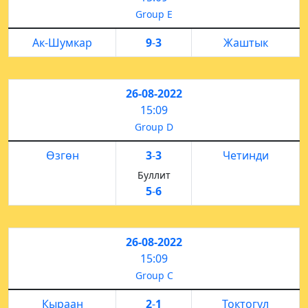
Group E
Ак-Шумкар
9
-
3
Жаштык
26-08-2022
15:09
Group D
Өзгөн
3
-
3
Четинди
Буллит
5
-
6
26-08-2022
15:09
Group C
Кыраан
2
-
1
Токтогул