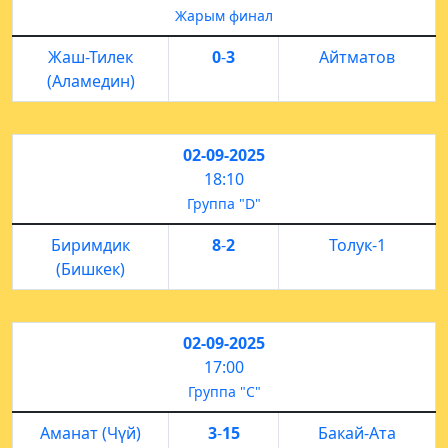
Жарым финал
Жаш-Тилек
0
-
3
Айтматов
(Аламедин)
02-09-2025
18:10
Группа "D"
Биримдик
8
-
2
Толук-1
(Бишкек)
02-09-2025
17:00
Группа "С"
Аманат (Чүй)
3
-
15
Бакай-Ата