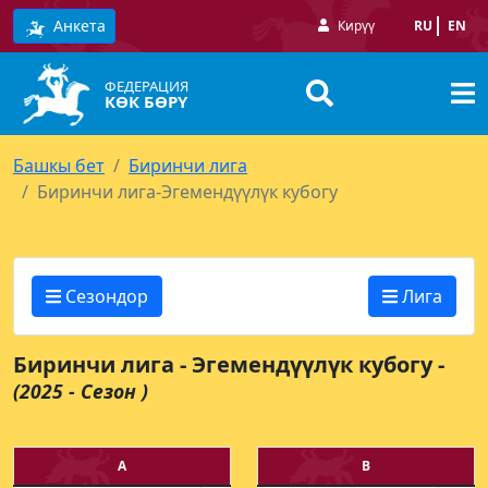
Анкета
Кирүү
RU
EN
ФЕДЕРАЦИЯ
КӨК БӨРҮ
Башкы бет
Биринчи лига
Биринчи лига-Эгемендүүлүк кубогу
Сезондор
Лига
Биринчи лига - Эгемендүүлүк кубогу -
(2025 - Сезон )
A
B