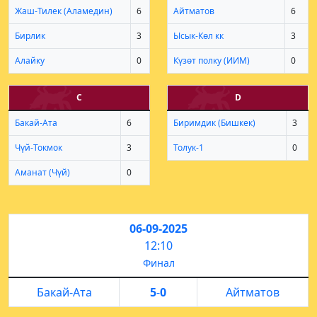
Жаш-Тилек (Аламедин)
6
Айтматов
6
Бирлик
3
Ысык-Көл кк
3
Алайку
0
Күзөт полку (ИИМ)
0
C
D
Бакай-Ата
6
Биримдик (Бишкек)
3
Чүй-Токмок
3
Толук-1
0
Аманат (Чүй)
0
06-09-2025
12:10
Финал
Бакай-Ата
5
-
0
Айтматов