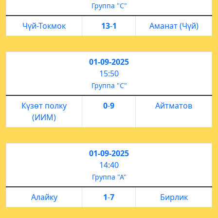
Группа "С"
Чүй-Токмок
13
-
1
Аманат (Чүй)
01-09-2025
15:50
Группа "С"
Күзөт полку
0
-
9
Айтматов
(ИИМ)
01-09-2025
14:40
Группа "А"
Алайку
1
-
7
Бирлик