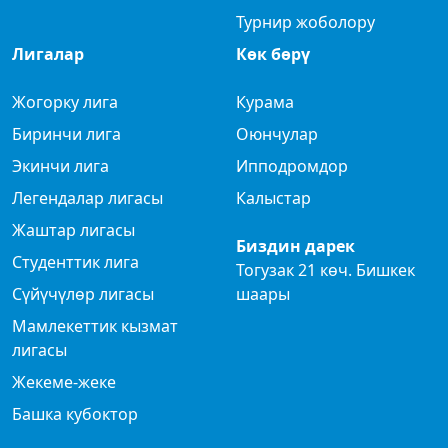
Турнир жоболору
Лигалар
Көк бөрү
Жогорку лига
Курама
Биринчи лига
Оюнчулар
Экинчи лига
Ипподромдор
Легендалар лигасы
Калыстар
Жаштар лигасы
Биздин дарек
Студенттик лига
Тогузак 21 көч. Бишкек
Сүйүчүлөр лигасы
шаары
Мамлекеттик кызмат
лигасы
Жекеме-жеке
Башка кубоктор