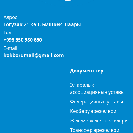
Адрес:
Тогузак 21 көч. Бишкек шаары
Тел:
+996 550 980 650
E-mail:
kokborumail@gmail.com
Документтер
Эл аралык
ассоциациянын уставы
Федерациянын уставы
Көкбөрү эрежелери
Жекеме-жеке эрежелери
Трансфер эрежелери