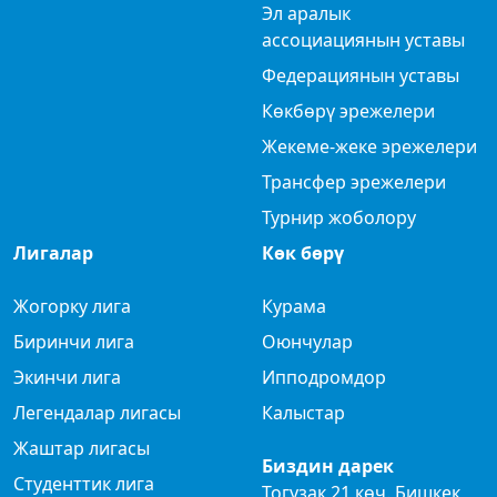
Эл аралык
ассоциациянын уставы
Федерациянын уставы
Көкбөрү эрежелери
Жекеме-жеке эрежелери
Трансфер эрежелери
Турнир жоболору
Лигалар
Көк бөрү
Жогорку лига
Курама
Биринчи лига
Оюнчулар
Экинчи лига
Ипподромдор
Легендалар лигасы
Калыстар
Жаштар лигасы
Биздин дарек
Студенттик лига
Тогузак 21 көч. Бишкек