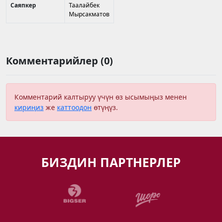
Саяпкер
Таалайбек
Мырсакматов
Комментарийлер (0)
Комментарий калтыруу үчүн өз ысымыңыз менен
кириңиз
же
каттоодон
өтүңүз.
БИЗДИН ПАРТНЕРЛЕР