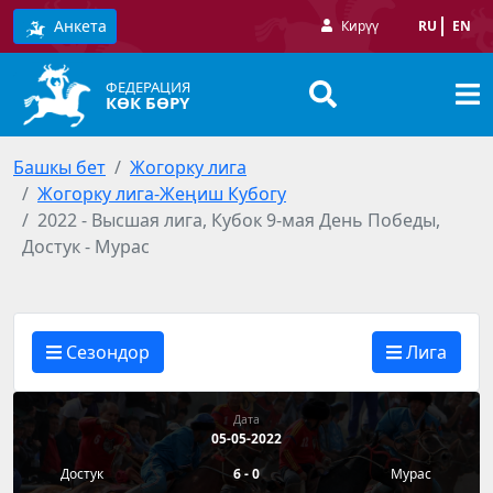
Анкета
Кирүү
RU
EN
ФЕДЕРАЦИЯ
КӨК БӨРҮ
Башкы бет
Жогорку лига
Жогорку лига-Жеңиш Кубогу
2022 - Высшая лига, Кубок 9-мая День Победы,
Достук - Мурас
Сезондор
Лига
Дата
05-05-2022
Достук
6 - 0
Мурас