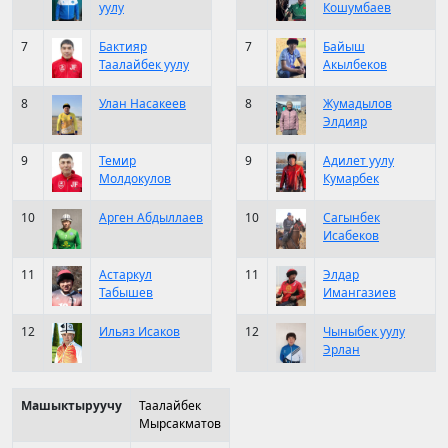
уулу
Кошумбаев
7
Бактияр
7
Байыш
Таалайбек уулу
Акылбеков
8
Улан Насакеев
8
Жумадылов
Элдияр
9
Темир
9
Адилет уулу
Молдокулов
Кумарбек
10
Арген Абдыллаев
10
Сагынбек
Исабеков
11
Астаркул
11
Элдар
Табышев
Имангазиев
12
Ильяз Исаков
12
Чыныбек уулу
Эрлан
Машыктыруучу
Таалайбек
Мырсакматов