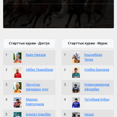
Старттык курам - Достук
Старттык курам - Мурас
1
Кыяз Ниязов
1
Кошумбаев
Тилек
2
Айбек Темирбаев
2
Нурбек Баялиев
3
Эрсултан
3
Нурмухаммедов
Айдаркан уулу
Айдарбек
4
Марлис
4
Тогузбаев Кубан
Койгелдиев
5
Адилет Адисбек
6
Назар