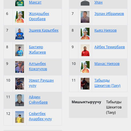
Максат
Улан
6
Жолдошбек
7
Эрлан Ибраимов
Орозбаев
7
Эшиев Карыпбек
8
Кыяз Ниязов
8
Бактияр
9
Айбек Темирбаев
Жабагиев
9
Алтынбек
10
Манас Ниязов
Кожогулов
10
Урмат Раушан
11
Табылды
уулу
Шекитов (Таку)
11
Айдин
Машыктыруучу
Табылды
Сүйүнбаев
Шекитов
(Таку)
12
Сейитбек
Анарбек уулу