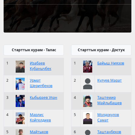
Старттык курам - Талас
Старттык курам - Достук
1
Изабаев
1
Байыш Ниязов
Кубанычбек
2
Урмат
2
Кулуев Марат
Шерипбеков
3
Кыбыраев Улан
4
Таштемир
Майлыбашев
4
Марлис
5
Молдокулов
Койгелдиев
Самат
5
Майтыков
6
Таштанбеков