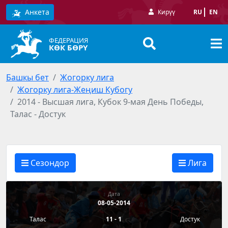
Анкета
Кирүү
RU
EN
ФЕДЕРАЦИЯ
КӨК БӨРҮ
Башкы бет
Жогорку лига
Жогорку лига-Жеңиш Кубогу
2014 - Высшая лига, Кубок 9-мая День Победы,
Талас - Достук
Сезондор
Лига
Дата
08-05-2014
Талас
11 - 1
Достук