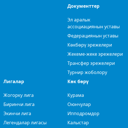
Документтер
Эл аралык
ассоциациянын уставы
Федерациянын уставы
Көкбөрү эрежелери
Жекеме-жеке эрежелери
Трансфер эрежелери
Турнир жоболору
Лигалар
Көк бөрү
Жогорку лига
Курама
Биринчи лига
Оюнчулар
Экинчи лига
Ипподромдор
Легендалар лигасы
Калыстар