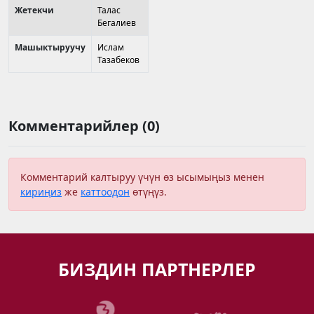
Жетекчи
Талас
Бегалиев
Машыктыруучу
Ислам
Тазабеков
Комментарийлер (0)
Комментарий калтыруу үчүн өз ысымыңыз менен
кириңиз
же
каттоодон
өтүңүз.
БИЗДИН ПАРТНЕРЛЕР