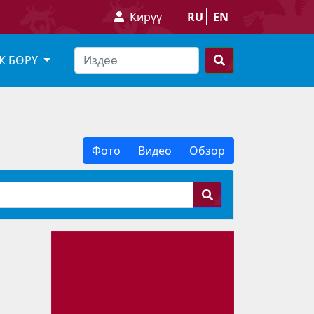
Кирүү
RU
EN
К БӨРҮ
Фото
Видео
Обзор