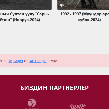
ныч Султан уулу “Сары-
1992 - 1997 (Муундар а
Өзөн” (Нооруз-2024)
кубок-2024)
менен
кириңиз
же
каттоодон
өтүңүз.
БИЗДИН ПАРТНЕРЛЕР