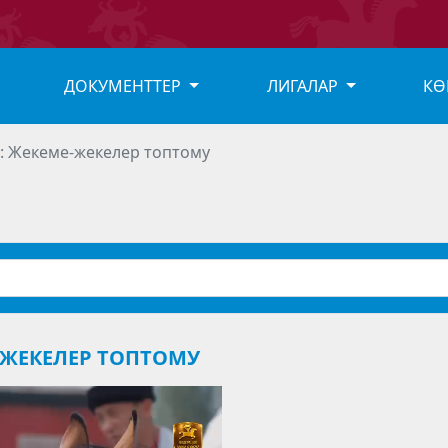
ДОКУМЕНТТЕР
ЛИГАЛАР
КӨ
: Жекеме-жекелер топтому
-ЖЕКЕЛЕР ТОПТОМУ