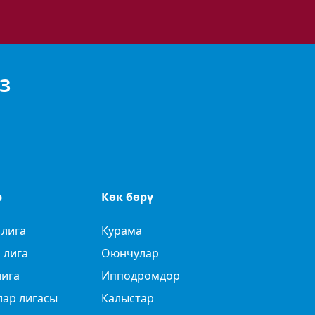
З
р
Көк бөрү
 лига
Курама
 лига
Оюнчулар
лига
Ипподромдор
лар лигасы
Калыстар