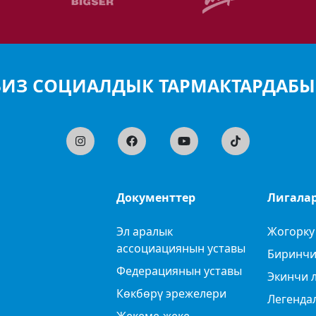
БИЗ СОЦИАЛДЫК ТАРМАКТАРДАБЫ
Документтер
Лигала
Эл аралык
Жогорку
ассоциациянын уставы
Биринчи
Федерациянын уставы
Экинчи 
Көкбөрү эрежелери
Легенда
Жекеме-жеке