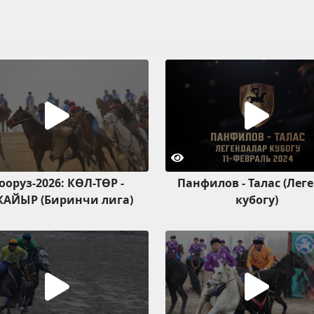
ооруз-2026: КӨЛ-ТӨР -
Панфилов - Талас (Лег
КАЙЫР (Биринчи лига)
кубогу)