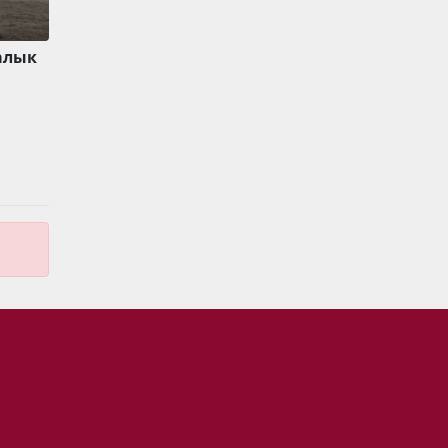
ралык