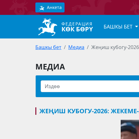
Анкета
ФЕДЕРАЦИЯ
БАШКЫ БЕТ
КӨК БӨРҮ
Башкы бет
Медиа
Жеңиш кубогу-2026
МЕДИА
ЖЕҢИШ КУБОГУ-2026: ЖЕКЕМЕ