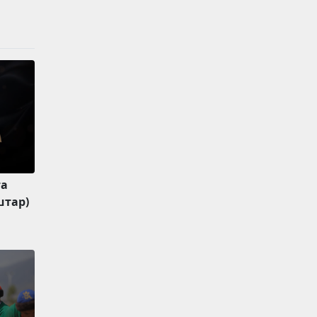
та
штар)