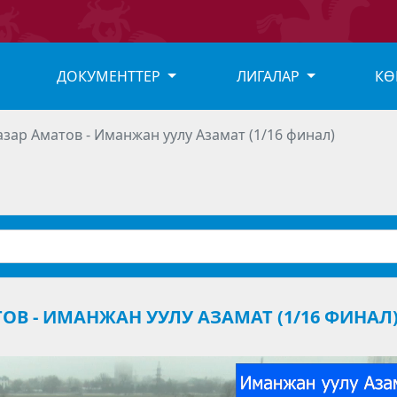
ДОКУМЕНТТЕР
ЛИГАЛАР
КӨ
зар Аматов - Иманжан уулу Азамат (1/16 финал)
ОВ - ИМАНЖАН УУЛУ АЗАМАТ (1/16 ФИНАЛ