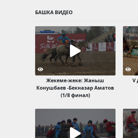
БАШКА ВИДЕО
Жекеме-жеке: Жаныш
V
Конушбаев -Бекназар Аматов
(1/8 финал)