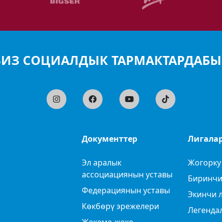
БИЗ СОЦИАЛДЫК ТАРМАКТАРДАБЫ
Документтер
Лигала
Эл аралык
Жогорку
ассоциациянын уставы
Биринчи
Федерациянын уставы
Экинчи 
Көкбөрү эрежелери
Легенда
Жекеме-жеке