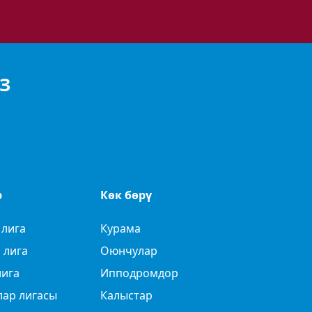
З
р
Көк бөрү
 лига
Курама
 лига
Оюнчулар
лига
Ипподромдор
лар лигасы
Калыстар