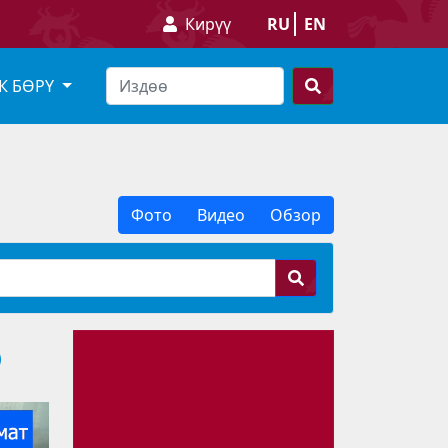
Кирүү
RU
EN
К БӨРҮ
Фото
Видео
Обзор
)