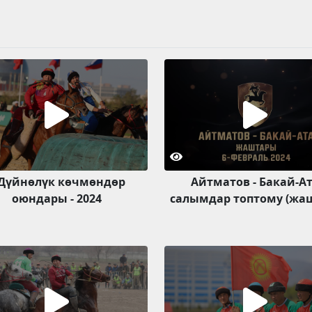
 Дүйнөлүк көчмөндөр
Айтматов - Бакай-А
оюндары - 2024
салымдар топтому (жа