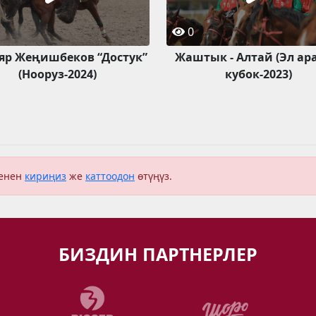
0
яр Жеңишбеков “Достук”
Жаштык - Алтай (Эл ар
(Нооруз-2024)
кубок-2023)
менен
кириңиз
же
каттоодон
өтүңүз.
БИЗДИН ПАРТНЕРЛЕР