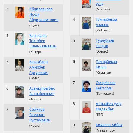
уулу
3
Абдилазизов
(Монгол)
Исхак
4
Темирбеков
Абдирашитович
Азамат
(Пуля)
(Кайтпас)
4
Качыбаев
5
Турдубаев
Токтобек
Тагдыр
Эшенказиевич
(Эртору)
(Интер)
6
Темирбеков
5
Казакбаев
Билал
Амирбек
Артурович
(Каркыра)
(Бумер)
7
Оморбеков
Байтегин
6
Асанкулов Бек
Бактыбекович
(Бай кашка)
(Фронт)
8
Алтынбек уулу
Маданбек
7
Сейитов
Рамазан
(БТР)
Рустамович
9
Бийкеев Айбек
(Нарзан)
(Мырза тору)