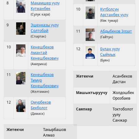
8
Макамшер уулу
Кутманбек
10
Кутболсун
(Сулук кара)
Арстанбек уулу
(Көк тумар)
9
Эшенказы уулу
Солтобай
11
Абдыбеков Элзат
(Спартак)
(Гайтун)
10
Кенешбеков
12
Булан уулу
Амантай
Сыймык
Кенешбекович
(Буян)
(Америка)
11
Кенешбеков
Жетекчи
Асанбеков
Тимур
Дастан
Кенешбекович
(Желтаман)
Машыктыруучу
Жолдошбек
Орозбаев
12
Омурбеков
Бекболот
Саяпкер
Токтоболот
(Дамаск)
уулу
Санжар
Жетекчи
Такырбашов
Алмаз