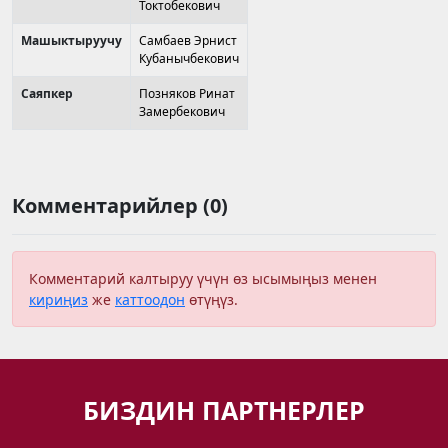
Токтобекович
Машыктыруучу
Самбаев Эрнист
Кубанычбекович
Саяпкер
Позняков Ринат
Замербекович
Комментарийлер (0)
Комментарий калтыруу үчүн өз ысымыңыз менен
кириңиз
же
каттоодон
өтүңүз.
БИЗДИН ПАРТНЕРЛЕР