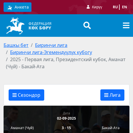
Анкета
Кирүү
RU
EN
ФЕДЕРАЦИЯ
КӨК БӨРҮ
Башкы бет
Биринчи лига
Биринчи лига-Эгемендүүлүк кубогу
2025 - Первая лига, Президентский кубок, Аманат
(Чүй) - Бакай-Ата
Сезондор
Лига
Дата
02-09-2025
Аманат (Чүй)
3 - 15
Бакай-Ата