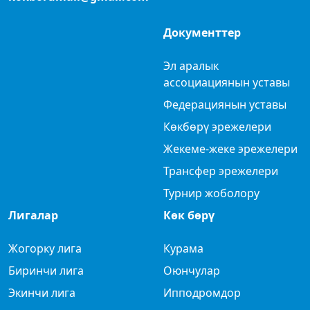
Документтер
Эл аралык
ассоциациянын уставы
Федерациянын уставы
Көкбөрү эрежелери
Жекеме-жеке эрежелери
Трансфер эрежелери
Турнир жоболору
Лигалар
Көк бөрү
Жогорку лига
Курама
Биринчи лига
Оюнчулар
Экинчи лига
Ипподромдор