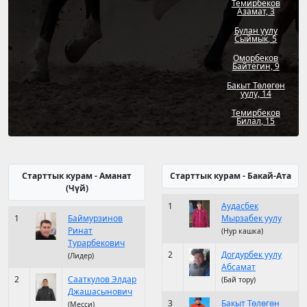
Темирбеков
Азамат, 3
Булан уулу
Сыймык, 5
Оморбеков
Байтегин, 9
Бакыт Төлөгөн
уулу, 14
Темирбеков
Билал, 15
Старттык курам - Аманат
Старттык курам - Бакай-Ата
(Чүй)
1
Аудасбек
1
Баймурзинов
Мырзабек уулу
Ринат
(Нур кашка)
Турарбекович
2
Догдурбек уулу
(Лидер)
Абсамат
2
Сааткулов Элдар
(Бай тору)
Джашасынович
3
Бакыт Төлөгөн
(Месси)