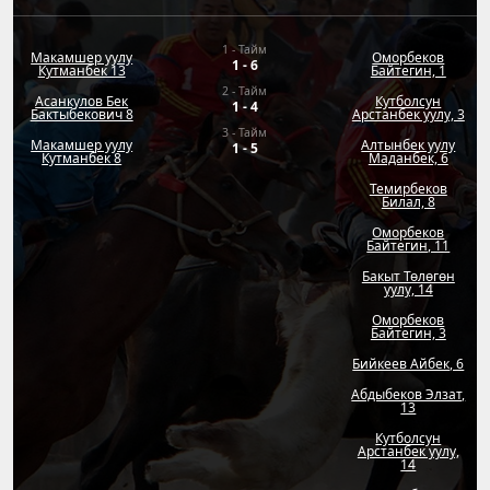
1 - Тайм
Макамшер уулу
Оморбеков
1
-
6
Кутманбек 13
Байтегин, 1
2 - Тайм
Асанкулов Бек
Кутболсун
1
-
4
Бактыбекович 8
Арстанбек уулу, 3
3 - Тайм
Макамшер уулу
Алтынбек уулу
1
-
5
Кутманбек 8
Маданбек, 6
Темирбеков
Билал, 8
Оморбеков
Байтегин, 11
Бакыт Төлөгөн
уулу, 14
Оморбеков
Байтегин, 3
Бийкеев Айбек, 6
Абдыбеков Элзат,
13
Кутболсун
Арстанбек уулу,
14