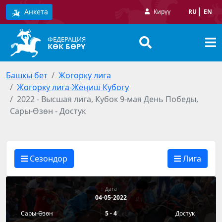
Анкета
Кирүү
RU
EN
ФЕДЕРАЦИЯ
КӨК БӨРҮ
Башкы бет
Жогорку лига
Жогорку лига-Жеңиш Кубогу
2022 - Высшая лига, Кубок 9-мая День Победы,
Сары-Өзөн - Достук
Сезондор
Лига
Дата
04-05-2022
Сары-Өзөн
5 - 4
Достук