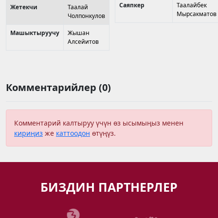
Саяпкер
Таалайбек
Жетекчи
Таалай
Мырсакматов
Чолпонкулов
Машыктыруучу
Жышан
Алсейитов
Комментарийлер (0)
Комментарий калтыруу үчүн өз ысымыңыз менен
кириңиз
же
каттоодон
өтүңүз.
БИЗДИН ПАРТНЕРЛЕР