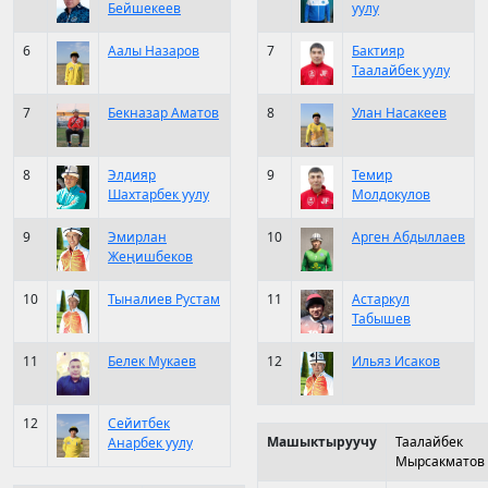
Бейшекеев
уулу
6
Аалы Назаров
7
Бактияр
Таалайбек уулу
7
Бекназар Аматов
8
Улан Насакеев
8
Элдияр
9
Темир
Шахтарбек уулу
Молдокулов
9
Эмирлан
10
Арген Абдыллаев
Жеңишбеков
10
Тыналиев Рустам
11
Астаркул
Табышев
11
Белек Мукаев
12
Ильяз Исаков
12
Сейитбек
Машыктыруучу
Таалайбек
Анарбек уулу
Мырсакматов