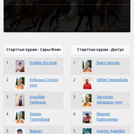
Старттык курам - Сары-Өзөн
Старттык курам - Достук
1
Нурбек Юсупов
1
Кыяз Ниязов
2
Кубаныч Султан
2
Айбек Темирбаев
уулу
3
Адылбек
3
Эрсултан
Төлбеков
Айдаркан уулу
4
Эржан
4
Марлис
Тургунбаев
Койгелдиев
5
Фархат
5
Адилет Адисбек