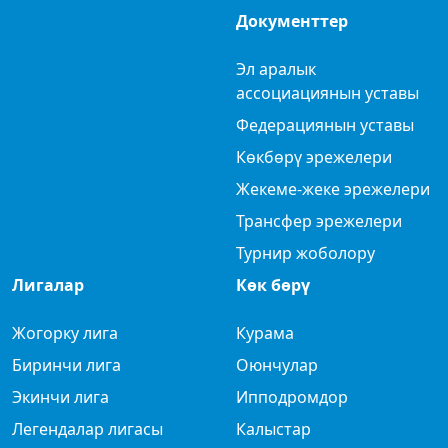
Документтер
Эл аралык
ассоциациянын уставы
Федерациянын уставы
Көкбөрү эрежелери
Жекеме-жеке эрежелери
Трансфер эрежелери
Турнир жоболору
Лигалар
Көк бөрү
Жогорку лига
Курама
Биринчи лига
Оюнчулар
Экинчи лига
Ипподромдор
Легендалар лигасы
Калыстар