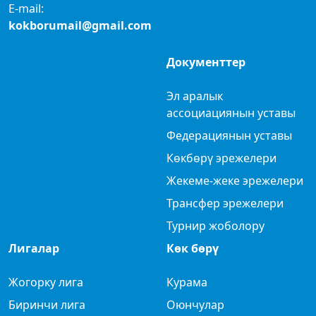
E-mail:
kokborumail@gmail.com
Документтер
Эл аралык
ассоциациянын уставы
Федерациянын уставы
Көкбөрү эрежелери
Жекеме-жеке эрежелери
Трансфер эрежелери
Турнир жоболору
Лигалар
Көк бөрү
Жогорку лига
Курама
Биринчи лига
Оюнчулар