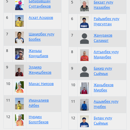
5
Бабаравшан
5
Бекзат уулу
Султанбеков
Назарбек
6
Аскат Аскаров
6
Райымбек уулу
Нурсултан
7
Шакирбек уулу
7
Жанузаков
Бообек
Саламат
8
Жаныш
8
Алтынбек уулу
Конушбаев
Маданбек
9
Элдияр
9
Бакир уулу
Жеңишбеков
Сыймык
10
Манас Ниязов
10
Жаныбеков
Мирбек
11
Иманалиев
11
Ашымбек уулу
Айбек
Нурбек
12
Нурдин
12
Булан уулу
Болотбеков
Сыймык