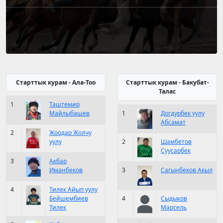
Старттык курам - Ала-Тоо
Старттык курам - Бакубат-
Талас
1
Таштемир
Майлыбашев
1
Догдурбек уулу
Абсамат
2
Жоодар Жолчу
уулу
2
Шамбетов
Суусарбек
3
Акбар
Иманбеков
3
Сагынбеков Акыл
4
Тилек Айып уулу
Бейшембиев
4
Сыдыков
Тилек
Марсель