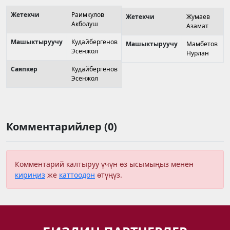
Жетекчи
Раимкулов
Жетекчи
Жумаев
Акболуш
Азамат
Машыктыруучу
Кудайбергенов
Машыктыруучу
Мамбетов
Эсенжол
Нурлан
Саяпкер
Кудайбергенов
Эсенжол
Комментарийлер (0)
Комментарий калтыруу үчүн өз ысымыңыз менен
кириңиз
же
каттоодон
өтүңүз.