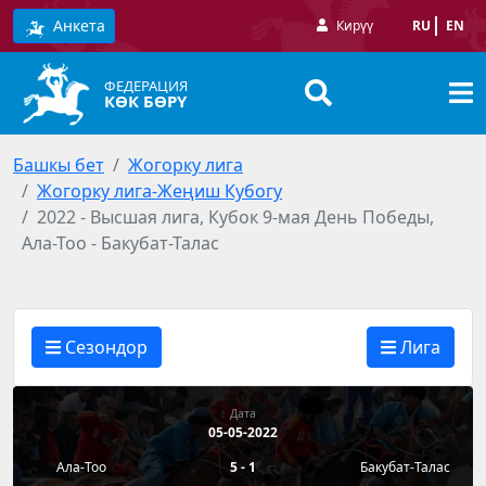
Анкета
Кирүү
RU
EN
ФЕДЕРАЦИЯ
КӨК БӨРҮ
Башкы бет
Жогорку лига
Жогорку лига-Жеңиш Кубогу
2022 - Высшая лига, Кубок 9-мая День Победы,
Ала-Тоо - Бакубат-Талас
Сезондор
Лига
Дата
05-05-2022
Ала-Тоо
5 - 1
Бакубат-Талас