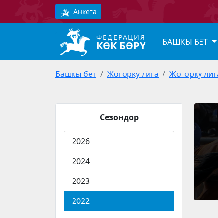
Анкета
ФЕДЕРАЦИЯ
БАШКЫ БЕТ
КӨК БӨРҮ
Башкы бет
Жогорку лига
Жогорку лиг
Сезондор
2026
2024
2023
2022