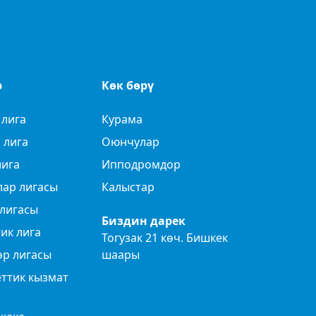
р
Көк бөрү
 лига
Курама
 лига
Оюнчулар
лига
Ипподромдор
лар лигасы
Калыстар
лигасы
Биздин дарек
ик лига
Тогузак 21 көч. Бишкек
өр лигасы
шаары
ттик кызмат