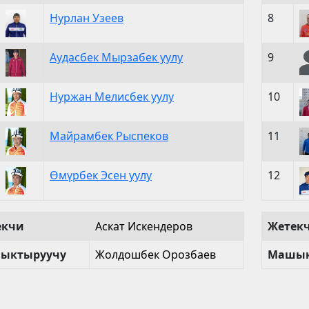
Нурлан Узеев
8
Аудасбек Мырзабек уулу
9
Нуржан Мелисбек уулу
10
Майрамбек Рыспеков
11
Өмүрбек Эсен уулу
12
екчи
Аскат Искендеров
Жетек
ыктыруучу
Жолдошбек Орозбаев
Машык