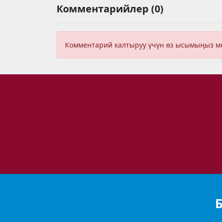
Комментарийлер (0)
Комментарий калтыруу үчүн өз ысымыңыз 