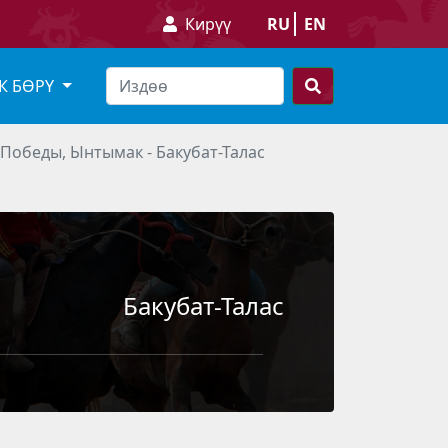
Кирүү
RU
EN
К БӨРҮ
 Победы, Ынтымак - Бакубат-Талас
Бакубат-Талас