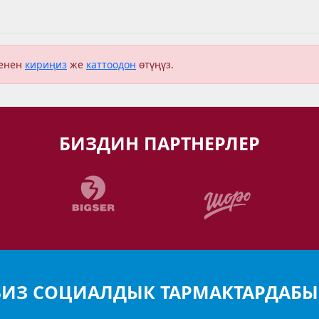
менен
кириңиз
же
каттоодон
өтүңүз.
БИЗДИН ПАРТНЕРЛЕР
БИЗ СОЦИАЛДЫК ТАРМАКТАРДАБЫ