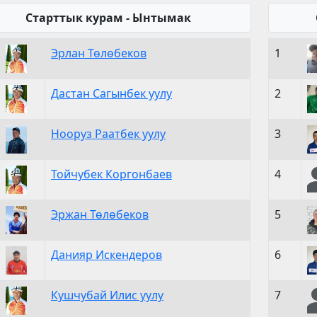
Старттык курам - Ынтымак
Эрлан Төлөбеков
1
Дастан Сагынбек уулу
2
Нооруз Раатбек уулу
3
Тойчубек Коргонбаев
4
Эржан Төлөбеков
5
Данияр Искендеров
6
Кушчубай Илис уулу
7