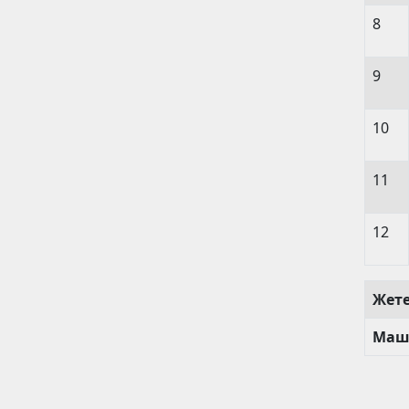
8
9
10
11
12
Жет
Маш