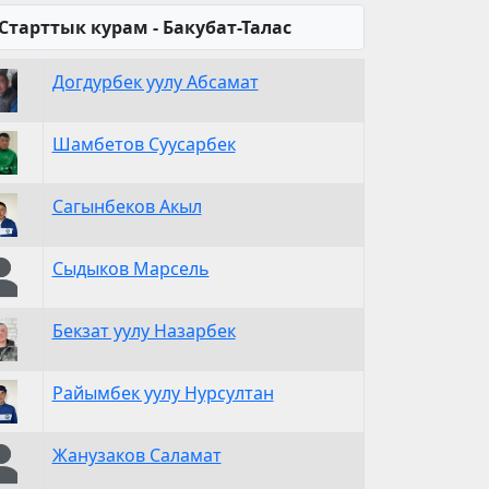
Старттык курам - Бакубат-Талас
Догдурбек уулу Абсамат
Шамбетов Суусарбек
Сагынбеков Акыл
Сыдыков Марсель
Бекзат уулу Назарбек
Райымбек уулу Нурсултан
Жанузаков Саламат