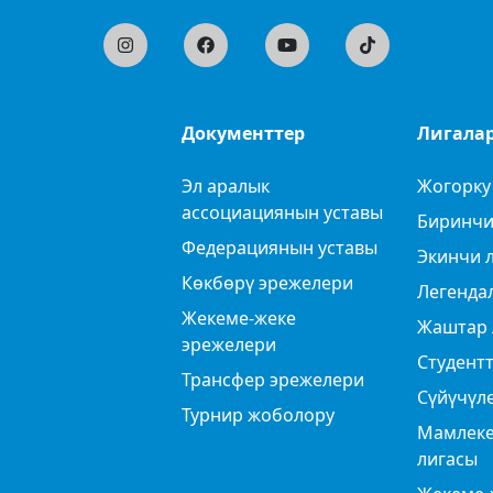
Документтер
Лигала
Эл аралык
Жогорку
ассоциациянын уставы
Биринчи
Федерациянын уставы
Экинчи 
Көкбөрү эрежелери
Легенда
Жекеме-жеке
Жаштар 
эрежелери
Студентт
Трансфер эрежелери
Сүйүчүл
Турнир жоболору
Мамлеке
лигасы