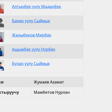
Алтынбек уулу Маданбек
Бакир уулу Сыймык
Жаныбеков Мирбек
Ашымбек уулу Нурбек
Булан уулу Сыймык
чи
Жумаев Азамат
тыруучу
Мамбетов Нурлан