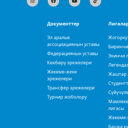
Документтер
Лигала
Эл аралык
Жогорку
ассоциациянын уставы
Биринчи
Федерациянын уставы
Экинчи 
Көкбөрү эрежелери
Легенда
Жекеме-жеке
Жаштар 
эрежелери
Студентт
Трансфер эрежелери
Сүйүчүл
Турнир жоболору
Мамлеке
лигасы
Жекеме-
Башка к