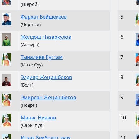
(Шерой)
Фархат Бейшекеев
5
(Черный)
Жолдош Назаркулов
6
(Ак бура)
Тыналиев Рустам
7
(Ичке Суу)
Элдияр Жеңишбеков
8
(Болт)
Эмирлан Жеңишбеков
9
(Педри)
Манас Ниязов
10
(Сары пул)
Исхак Бекболот уулу
11