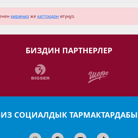
менен
кириңиз
же
каттоодон
өтүңүз.
БИЗДИН ПАРТНЕРЛЕР
БИЗ СОЦИАЛДЫК ТАРМАКТАРДАБЫ