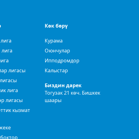
р
Көк бөрү
 лига
Курама
 лига
Оюнчулар
лига
Ипподромдор
лар лигасы
Калыстар
лигасы
Биздин дарек
ик лига
Тогузак 21 көч. Бишкек
өр лигасы
шаары
ттик кызмат
жеке
убоктор