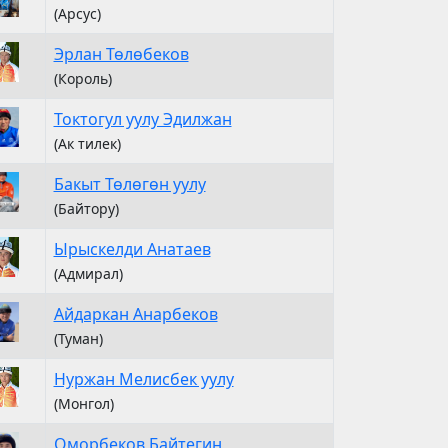
(Арсус)
Эрлан Төлөбеков
(Король)
Токтогул уулу Эдилжан
(Ак тилек)
Бакыт Төлөгөн уулу
(Байтору)
Ырыскелди Анатаев
(Адмирал)
Айдаркан Анарбеков
(Туман)
Нуржан Мелисбек уулу
(Монгол)
Оморбеков Байтегин