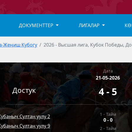
ДОКУМЕНТТЕР
ЛИГАЛАР
КӨ
а-Жеңиш Кубогу
2026 - Высшая лига, Кубок Победы, Д
Дата
21-05-2026
Достук
4 - 5
1 - Тайм
Кубаныч Султан уулу 2
0
-
0
Кубаныч Султан уулу 9
2 - Тайм