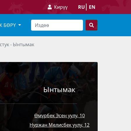
Кирүү
RU
EN
К БӨРҮ
остук - Ынтымак
Ынтымак
Өмүрбек Эсен уулу, 10
Нуржан Мелисбек уулу, 12