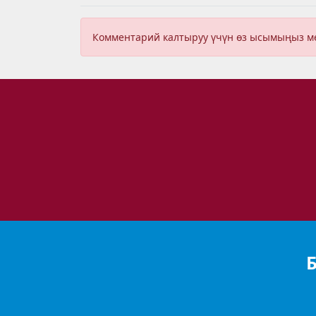
Комментарий калтыруу үчүн өз ысымыңыз 