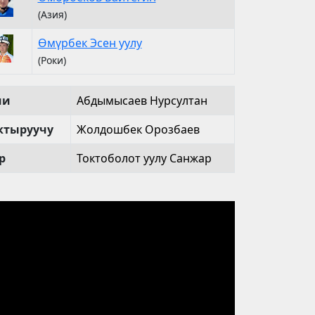
(Азия)
Өмүрбек Эсен уулу
(Роки)
чи
Абдымысаев Нурсултан
тыруучу
Жолдошбек Орозбаев
р
Токтоболот уулу Санжар