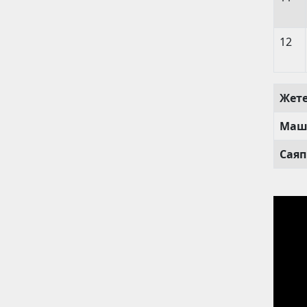
12
Жет
Маш
Саяп