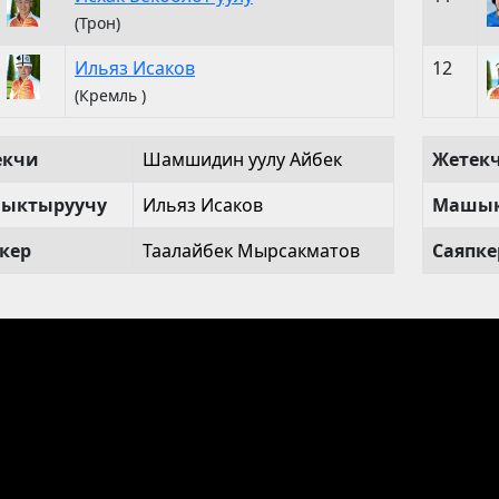
(Трон)
Ильяз Исаков
12
(Кремль )
екчи
Шамшидин уулу Айбек
Жетек
ыктыруучу
Ильяз Исаков
Машык
кер
Таалайбек Мырсакматов
Саяпке