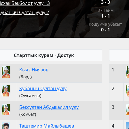
3
-
3
схак Бекболот уулу 13
3 - Тайм
Кубаныч Султан уулу 2
1
-
1
Кошумча убакыт
0
-
1
Старттык курам - Достук
Кыяз Ниязов
1
(Лорд)
Кубаныч Султан уулу
2
(Суусамыр)
Бексултан Абдыкалил уулу
3
(Комбат)
Таштемир Майлыбашев
4