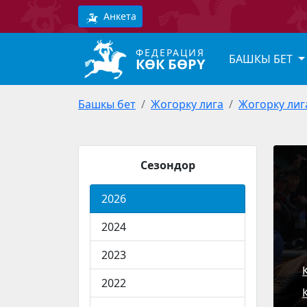
Анкета
ФЕДЕРАЦИЯ
БАШКЫ БЕТ
КӨК БӨРҮ
Башкы бет
Жогорку лига
Жогорку лиг
Сезондор
2026
2024
2023
2022