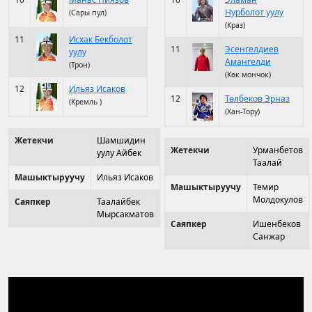
Нурболот уулу
(Сары пул)
(Краз)
11
Исхак Бекболот
11
Эсенгелдиев
уулу
Амангелди
(Трон)
(Көк мончок)
12
Ильяз Исаков
12
Төлбеков Эрназ
(Кремль )
(Хан-Тору)
Жетекчи
Шамшидин
Жетекчи
Урманбетов
уулу Айбек
Таалай
Машыктыруучу
Ильяз Исаков
Машыктыруучу
Темир
Молдокулов
Саяпкер
Таалайбек
Мырсакматов
Саяпкер
Ишенбеков
Санжар