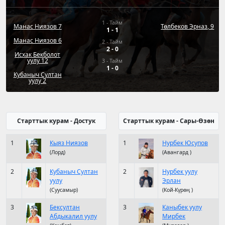
1 - Тайм
Манас Ниязов 7
Төлбеков Эрназ, 9
1
-
1
Манас Ниязов 6
2 - Тайм
2
-
0
Исхак Бекболот
уулу 12
3 - Тайм
1
-
0
Кубаныч Султан
уулу 2
Старттык курам - Достук
Старттык курам - Сары-Өзөн
1
Кыяз Ниязов
1
Нурбек Юсупов
(Лорд)
(Авангард )
2
Кубаныч Султан
2
Нурбек уулу
уулу
Эрлан
(Суусамыр)
(Кой-Күрөң )
3
Бексултан
3
Каныбек уулу
Абдыкалил уулу
Мирбек