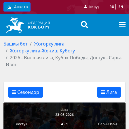
Анкета
Кирүү
RU
EN
ФЕДЕРАЦИЯ
КӨК БӨРҮ
Башкы бет
Жогорку лига
Жогорку лига-Жеңиш Кубогу
2026 - Высшая лига, Кубок Победы, Достук - Сары-
Өзөн
Сезондор
Лига
Дата
23-05-2026
Достук
4 - 1
Сары-Өзөн