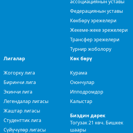
ассоциациянын уставы
Федерациянын уставы
Көкбөрү эрежелери
Жекеме-жеке эрежелери
Трансфер эрежелери
Турнир жоболору
Лигалар
Көк бөрү
Жогорку лига
Курама
Биринчи лига
Оюнчулар
Экинчи лига
Ипподромдор
Легендалар лигасы
Калыстар
Жаштар лигасы
Биздин дарек
Студенттик лига
Тогузак 21 көч. Бишкек
Сүйүчүлөр лигасы
шаары