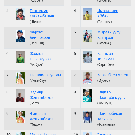
(Комбат)
(Мурагер )
4
Таштемир
4
Иманалиев
Майлыбашев
Айбек
(Шерой)
(Телтору )
5
Фархат
5
Мирлан уулу
Бейшекеев
Батырхан
(Черный)
(Бурана )
6
Жолдош
6
Касымов
Назаркулов
Тилекмат
(Ак бура)
(Сары-Көл)
7
Тыналиев Рустам
7
Карыпбаев Арген
(Ичке Суу)
(Мурас )
8
Элдияр
8
Элдияр
Жеңишбеков
Шахтарбек уулу
(Болт)
(Көк куш )
9
Эмирлан
9
Шайлообеков
Жеңишбеков
Тариэль
(Педри)
(Франкель)
10
Манас Ниязов
10
Эламан